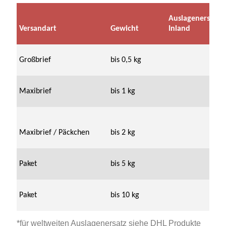
Auslagenersatz
Versandart
Gewicht
Inland
Großbrief
bis 0,5 kg
9
Maxibrief
bis 1 kg
12
Maxibrief /
Päckchen
bis 2 kg
16
Paket
bis 5 kg
20
Paket
bis 10 kg
27
*für weltweiten Auslagenersatz siehe DHL Produkte