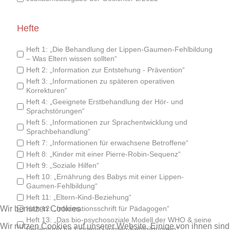
Hefte
Heft 1: „Die Behandlung der Lippen-Gaumen-Fehlbildung
– Was Eltern wissen sollten“
Heft 2: „Information zur Entstehung - Prävention“
Heft 3: „Informationen zu späteren operativen
Korrekturen“
Heft 4: „Geeignete Erstbehandlung der Hör- und
Sprachstörungen“
Heft 5: „Informationen zur Sprachentwicklung und
Sprachbehandlung“
Heft 7: „Informationen für erwachsene Betroffene“
Heft 8: „Kinder mit einer Pierre-Robin-Sequenz“
Heft 9: „Soziale Hilfen“
Heft 10: „Ernährung des Babys mit einer Lippen-
Gaumen-Fehlbildung“
Heft 11: „Eltern-Kind-Beziehung“
Wir benutzen Cookies
Heft 12: „Informationsschrift für Pädagogen“
Heft 13: „Das bio-psychosoziale Modell der WHO & seine
Wir nutzen Cookies auf unserer Website. Einige von ihnen sind
Bedeutung für Lippen-Gaumen-Fehlbildungen“