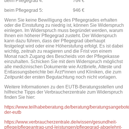
beim Pflegegrad 4: 764 €
beim Pflegegrad 5: 946 €
Wenn Sie keine Bewilligung des Pflegegrades erhalten
oder die Einstufung zu niedrig ist, können Sie Widerspruch
einlegen. Im Widerspruch muss begründet werden, warum
Ihnen ein höherer Pflegegrad zusteht. Der Widerspruch
kann dazu führen, dass der Pflegegrad überhaupt
festgelegt wird oder eine Höherstufung erfolgt. Es ist dabei
wichtig, zeitnah zu reagieren und die Frist von einem
Monat nach Zugang des Bescheids von der Pflegekasse
einzuhalten. Schicken Sie mit dem Widerspruch möglichst
alle medizinischen Dokumente wie Arztbriefe, Atteste und
Entlassungsberichte bei Ärzt*innen und Kliniken, die zum
Zeitpunkt der ersten Begutachtung noch nicht vorlagen.
Weitere Informationen zu den EUTB-Beratungsstellen und
hilfreiche Tipps der Verbraucherzentrale zum Widerspruch
finden Sie hier:
https://www.teilhabeberatung.de/beratung/beratungsangebot
der-eutb
https://www.verbraucherzentrale.de/wissen/gesundheit-
pflege/pflegeantrag-und-leistungen/pflegegrad-abgelehnt-