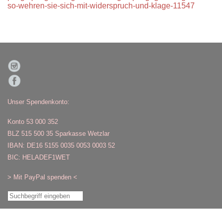
so-wehren-sie-sich-mit-widerspruch-und-klage-11547
Unser Spendenkonto:
Konto 53 000 352
BLZ 515 500 35 Sparkasse Wetzlar
IBAN: DE16 5155 0035 0053 0003 52
BIC: HELADEF1WET
>
Mit PayPal spenden
<