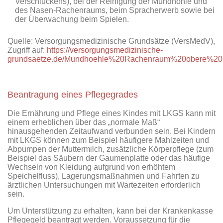
Verschluckens), bei der Reinigung der Mundhöhle und
des Nasen-Rachenraums, beim Spracherwerb sowie bei
der Überwachung beim Spielen.
Quelle: Versorgungsmedizinische Grundsätze (VersMedV),
Zugriff auf:
https://versorgungsmedizinische-
grundsaetze.de/Mundhoehle%20Rachenraum%20obere%20
Beantragung eines Pflegegrades
Die Ernährung und Pflege eines Kindes mit LKGS kann mit
einem erheblichen über das „normale Maß“
hinausgehenden Zeitaufwand verbunden sein. Bei Kindern
mit LKGS können zum Beispiel häufigere Mahlzeiten und
Abpumpen der Muttermilch, zusätzliche Körperpflege (zum
Beispiel das Säubern der Gaumenplatte oder das häufige
Wechseln von Kleidung aufgrund von erhöhtem
Speichelfluss), Lagerungsmaßnahmen und Fahrten zu
ärztlichen Untersuchungen mit Wartezeiten erforderlich
sein.
Um Unterstützung zu erhalten, kann bei der Krankenkasse
Pflegegeld beantragt werden. Voraussetzung für die